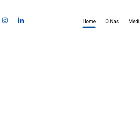
ook
ouTube
Instagram
LinkedIn
Home
O Nas
Medi