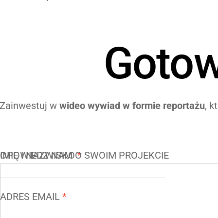
Gotow
Zainwestuj w
wideo wywiad w formie reportażu
, k
IMIĘ I NAZWISKO
OPOWIEDZ NAM O SWOIM PROJEKCIE
*
ADRES EMAIL
*