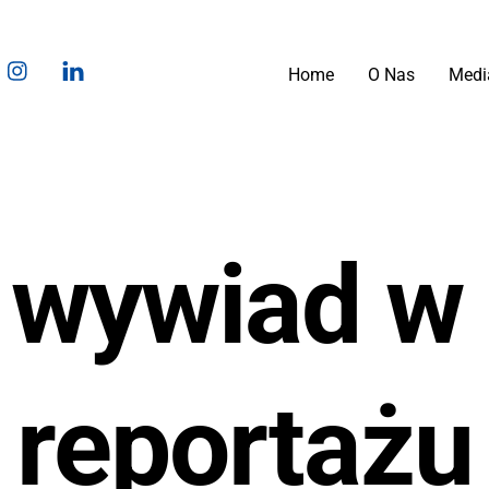
ook
ouTube
Instagram
LinkedIn
Home
O Nas
Medi
 wywiad w 
reportażu